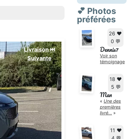
💕 Photos
préférées
26 ❤️
0 💬
Dennis7
Livraison ⏭️
Voir son
Suivante️
témoignage
18 ❤️
5 💬
Man
«
Une des
premières
livré...
»
11 ❤️
4 💬