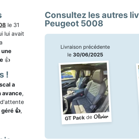
s
Consultez les autres li
Peugeot 5008
08
le 31
i lui avait
a
Livraison précédente
,
une
le
30/06/2025
le
👍
s !
scal a
n avance
,
 d'attente
 géré 👍
,
Olivier
de
GT Pack