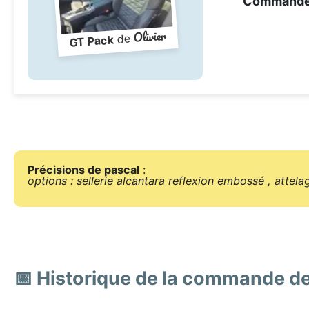
Command
Olivier
de
GT Pack
Précisions de pascal
:
options : sellerie alcantara reflexion embossé , attela
📅 Historique de la commande d