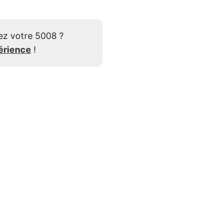
ez votre 5008 ?
érience
!