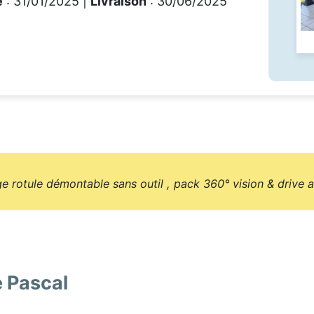
e
: 31/01/2025 |
Livraison
: 30/06/2025
ge rotule démontable sans outil , pack 360° vision & drive a
e Pascal