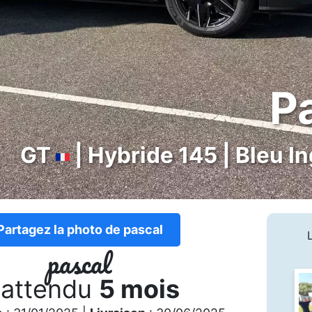
Pa
GT
| Hybride 145 | Bleu In
Partagez la photo de pascal
pascal
 attendu
5 mois