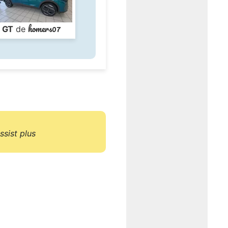
homers07
GT
de
ssist plus