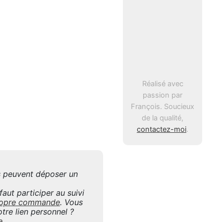
Réalisé avec
passion par
François. Soucieux
de la qualité,
contactez-moi
.
is peuvent déposer un
aut participer au suivi
 propre commande
. Vous
tre lien personnel ?
e