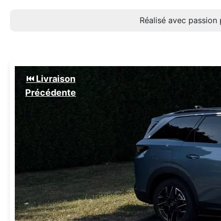
Réalisé avec passion 
⏮️ Livraison
Précédente