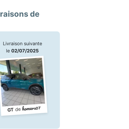
vraisons de
Livraison suivante
le
02/07/2025
homers07
de
GT