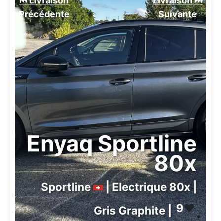
⏮️ Livraison
Livraison ⏭️
Précédente
Suivante️
Enyaq Sportline
80x
Sportline
| Electrique 80x |
9
❤️
Gris Graphite |