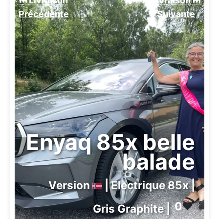
⏮️ Livraison
Livraison ⏭️
Précédente
Suivante️
Enyaq 85x belle
balade
Version
| Electrique 85x |
0
❤️
Gris Graphite |