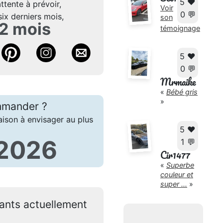
5 ❤️
ttente à prévoir,
Voir
0 💬
six derniers mois,
son
 2 mois
témoignage
5 ❤️
0 💬
Mrmaike
«
Bébé gris
»
mmander ?
aison à envisager au plus
5 ❤️
 2026
1 💬
Cir1477
«
Superbe
couleur et
super ...
»
pants actuellement