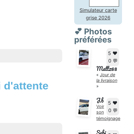
Simulateur carte
grise 2026
💕 Photos
préférées
5 ❤️
0 💬
Mattz68
«
Jour de
la livraison
 d'attente
»
J.b
5 ❤️
Voir
0 💬
son
témoignage
Sebi