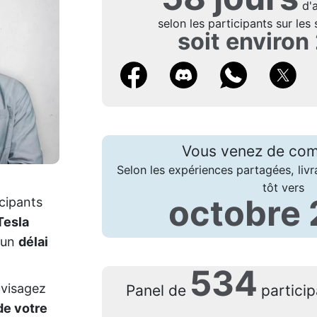
d'a
selon les participants sur les 
soit environ
Vous venez de co
Selon les expériences partagées, livr
tôt vers
octobre
icipants
Tesla
r un
délai
534
visagez
Panel de
partici
e votre