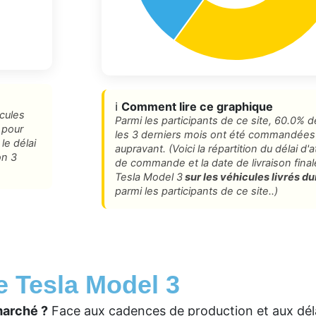
ℹ️
Comment lire ce graphique
icules
Parmi les participants de ce site, 60.0% d
 pour
les 3 derniers mois ont été commandées
le délai
aupravant. (Voici la répartition du délai d
on 3
de commande et la date de livraison fin
Tesla Model 3
sur les véhicules livrés du
parmi les participants de ce site..)
e Tesla Model 3
marché ?
Face aux cadences de production et aux déla