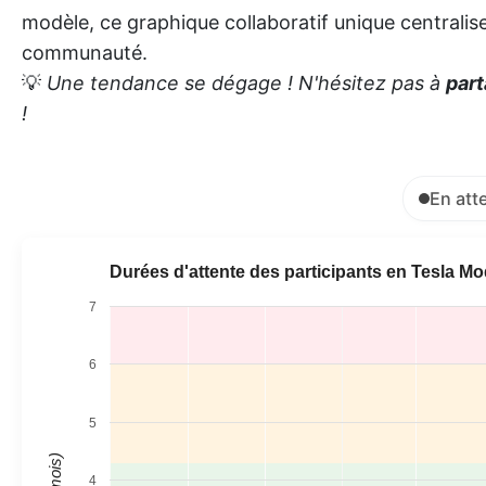
modèle, ce graphique collaboratif unique centralise 
communauté.
💡
Une tendance se dégage ! N'hésitez pas à
part
!
En att
Durées d'attente des participants en Tesla M
7
6
5
4