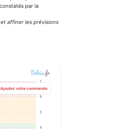
 constatés par la
t affiner les prévisions
7
? Ajoutez votre commande
6
5
4