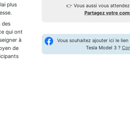
lai plus
👉
Vous aussi vous attendez
esse.
Partagez votre co
s des
te qui ont
seigner à
Vous souhaitez ajouter ici le li
Tesla Model 3 ?
Con
moyen de
icipants