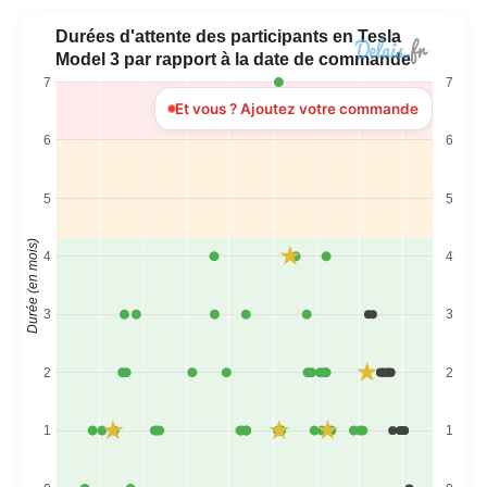
Durées d'attente des participants en Tesla
Model 3 par rapport à la date de commande
7
7
Et vous ? Ajoutez votre commande
6
6
5
5
Durée (en mois)
4
4
3
3
2
2
1
1