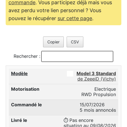
commande
. Vous participez déjà mais vous
avez perdu votre lien personnel ? Vous
pouvez le récupérer
sur cette page
.
Copier
CSV
Rechercher :
██
Model 3 Standard
de ZeeeiD (Vichy)
Electrique
RWD Propulsion
15/07/2026
5 mois annoncés
⏱️ Pas encore
situation au 09/08/2026