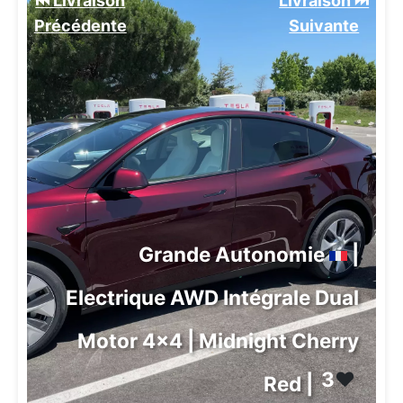
⏮️ Livraison
Livraison ⏭️
Précédente
Suivante️
Grande Autonomie
|
Electrique AWD Intégrale Dual
Motor 4x4 | Midnight Cherry
3
❤️
Red |