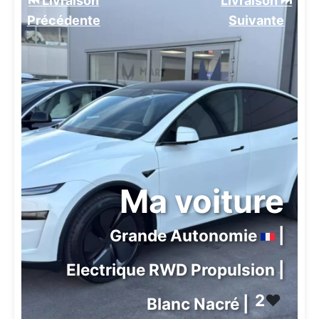
⏮️ Livraison
Livraison ⏭️
Précédente
Suivante️
Ma voiture
Grande Autonomie
|
Electrique RWD Propulsion |
2
❤️
Blanc Nacré |