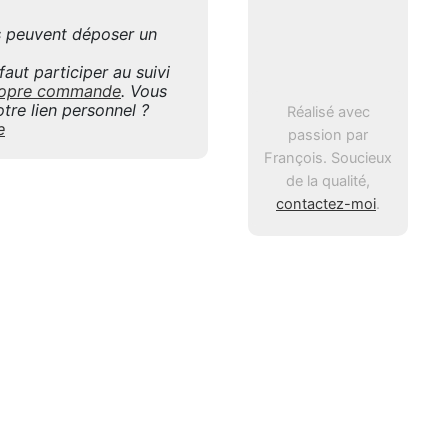
is peuvent déposer un
aut participer au suivi
 propre commande
. Vous
tre lien personnel ?
Réalisé avec
e
passion par
François. Soucieux
de la qualité,
contactez-moi
.