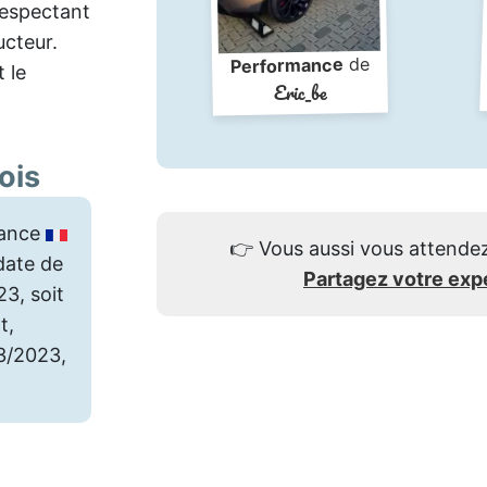
respectant
ucteur.
de
Performance
t le
Eric_be
ois
ance
👉
Vous aussi vous attendez
date de
Partagez votre exp
23, soit
t,
03/2023,