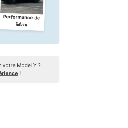
Performance
de
lulu74
 votre Model Y ?
érience
!