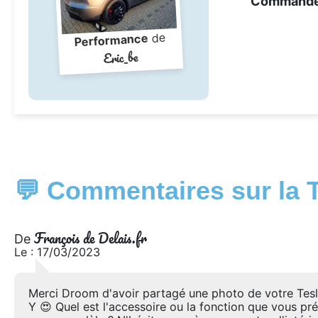
Command
de
Performance
Eric_be
💬 Commentaires sur la 
François de Delais.fr
De
Le : 17/03/2023
Merci Droom d'avoir partagé une photo de votre Tes
Y 😍 Quel est l'accessoire ou la fonction que vous pr