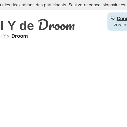
sur les déclarations des participants. Seul votre concessionnaire e
Droom
💡
Con
l Y de
vos in
l Y
Droom