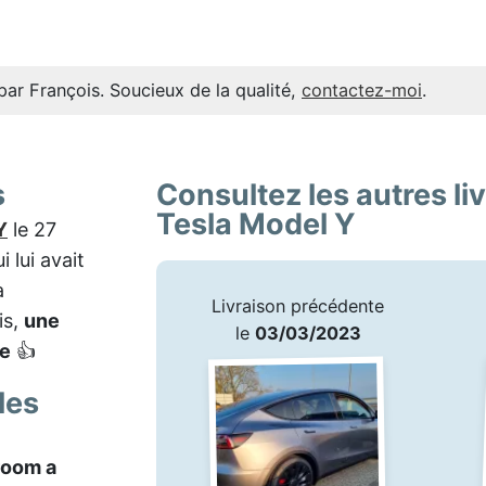
par François. Soucieux de la qualité,
contactez-moi
.
s
Consultez les autres li
Tesla Model Y
Y
le 27
i lui avait
a
Livraison précédente
is,
une
le
03/03/2023
le
👍
les
room a