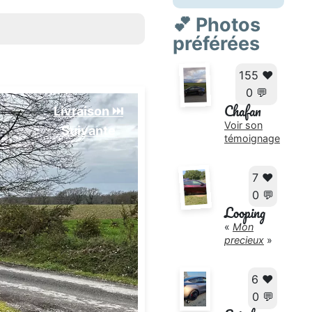
💕 Photos
préférées
155 ❤️
0 💬
Chafan
Livraison ⏭️
Voir son
Suivante️
témoignage
7 ❤️
0 💬
Looping
«
Mon
precieux
»
6 ❤️
0 💬