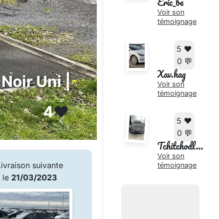
Eric_be
Voir son
témoignage
5 ❤️
0 💬
Xav.hag
Noir Uni |
Voir son
témoignage
4
❤️
5 ❤️
0 💬
Tchitchodl...
Voir son
Livraison suivante
témoignage
le
21/03/2023