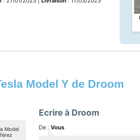
e
: 27/01/2023 |
Livraison
: 17/03/2023
Tesla Model Y de Droom
Ecrire à Droom
De :
Vous
la Model
éférez