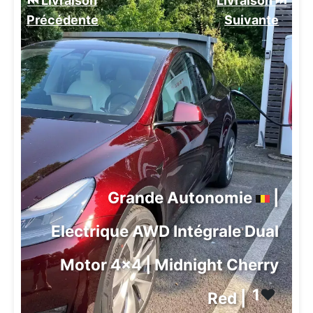
⏮️ Livraison
Livraison ⏭️
Précédente
Suivante️
Grande Autonomie
|
Electrique AWD Intégrale Dual
Motor 4x4 | Midnight Cherry
1
❤️
Red |