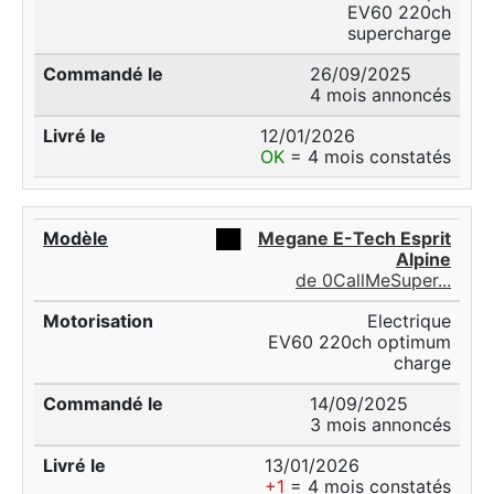
EV60 220ch
supercharge
26/09/2025
4 mois annoncés
12/01/2026
OK
= 4 mois constatés
██
Megane E-Tech Esprit
Alpine
de 0CallMeSuper...
Electrique
EV60 220ch optimum
charge
14/09/2025
3 mois annoncés
13/01/2026
+1
= 4 mois constatés