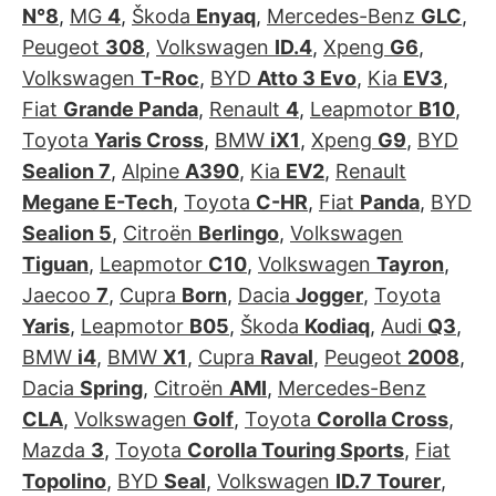
N°8
,
MG
4
,
Škoda
Enyaq
,
Mercedes-Benz
GLC
,
Peugeot
308
,
Volkswagen
ID.4
,
Xpeng
G6
,
Volkswagen
T-Roc
,
BYD
Atto 3 Evo
,
Kia
EV3
,
Fiat
Grande Panda
,
Renault
4
,
Leapmotor
B10
,
Toyota
Yaris Cross
,
BMW
iX1
,
Xpeng
G9
,
BYD
Sealion 7
,
Alpine
A390
,
Kia
EV2
,
Renault
Megane E-Tech
,
Toyota
C-HR
,
Fiat
Panda
,
BYD
Sealion 5
,
Citroën
Berlingo
,
Volkswagen
Tiguan
,
Leapmotor
C10
,
Volkswagen
Tayron
,
Jaecoo
7
,
Cupra
Born
,
Dacia
Jogger
,
Toyota
Yaris
,
Leapmotor
B05
,
Škoda
Kodiaq
,
Audi
Q3
,
BMW
i4
,
BMW
X1
,
Cupra
Raval
,
Peugeot
2008
,
Dacia
Spring
,
Citroën
AMI
,
Mercedes-Benz
CLA
,
Volkswagen
Golf
,
Toyota
Corolla Cross
,
Mazda
3
,
Toyota
Corolla Touring Sports
,
Fiat
Topolino
,
BYD
Seal
,
Volkswagen
ID.7 Tourer
,