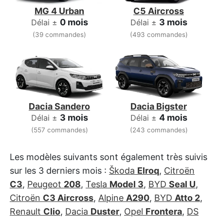
MG 4 Urban
C5 Aircross
0 mois
3 mois
Délai ±
Délai ±
(39 commandes)
(493 commandes)
Dacia Sandero
Dacia Bigster
3 mois
4 mois
Délai ±
Délai ±
(557 commandes)
(243 commandes)
Les modèles suivants sont également très suivis
sur les 3 derniers mois :
Škoda
Elroq
,
Citroën
C3
,
Peugeot
208
,
Tesla
Model 3
,
BYD
Seal U
,
Citroën
C3 Aircross
,
Alpine
A290
,
BYD
Atto 2
,
Renault
Clio
,
Dacia
Duster
,
Opel
Frontera
,
DS