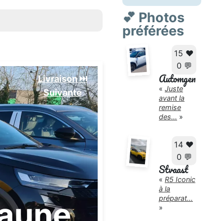
💕 Photos
préférées
15 ❤️
0 💬
Automgen
Livraison ⏭️
«
Juste
Suivante️
avant la
remise
des...
»
14 ❤️
0 💬
Stvaast
«
R5 Iconic
à la
préparat...
jaune
»