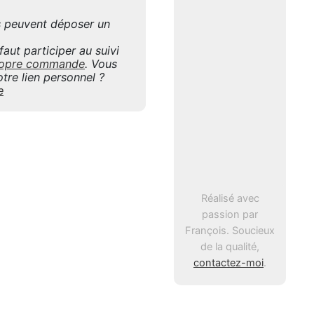
is peuvent déposer un
aut participer au suivi
 propre commande
. Vous
tre lien personnel ?
e
Réalisé avec
passion par
François. Soucieux
de la qualité,
contactez-moi
.