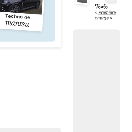
Torto
«
Première
Techno
de
charge
»
MANISU