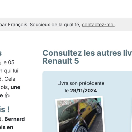
par François. Soucieux de la qualité,
contactez-moi
.
s
Consultez les autres li
Renault 5
5
le 05
 qui lui
. Cela
Livraison précédente
mois,
une
le
29/11/2024
le
👍
s !
t,
Bernard
ois en