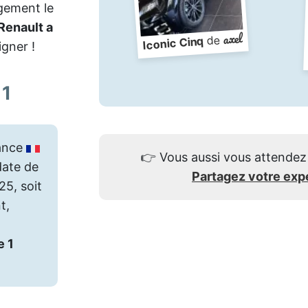
rgement le
Renault a
axel
de
Iconic Cinq
igner !
 1
ance
👉
Vous aussi vous attendez 
date de
Partagez votre exp
25, soit
t,
e 1