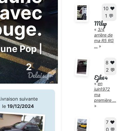
é avec
10 ❤️
1 💬
ouge.
Mlep
«
3/4
arrière de
ma R5 RG
aune Pop |
...
»
8 ❤️
2
❤️
2 💬
Ejk64
«
en
juin1972
ma
Livraison suivante
première ...
»
le
19/12/2024
7 ❤️
0 💬