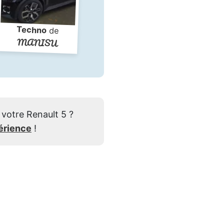
Techno
de
MANISU
votre Renault 5 ?
érience
!