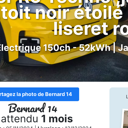
toit noir étoil
liseret r
Electrique 150ch - 52kWh | J
rtagez la photo de Bernard 14
Bernard 14
 attendu
1 mois