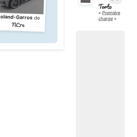
Torto
«
Première
oland-Garros
de
charge
»
NC74