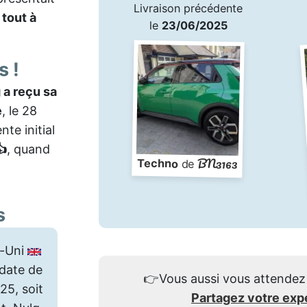
Livraison précédente
tout à
le
23/06/2025
s !
 a reçu sa
e
, le 28
nte initial
👍
, quand
BN3163
Techno
de
s
-Uni
date de
👉
Vous aussi vous attendez 
25, soit
Partagez votre exp