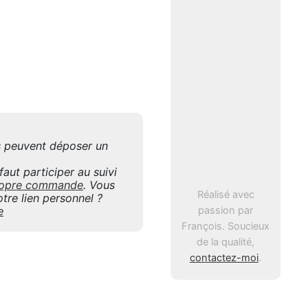
is peuvent déposer un
aut participer au suivi
 propre commande
. Vous
Réalisé avec
tre lien personnel ?
passion par
e
François. Soucieux
de la qualité,
contactez-moi
.