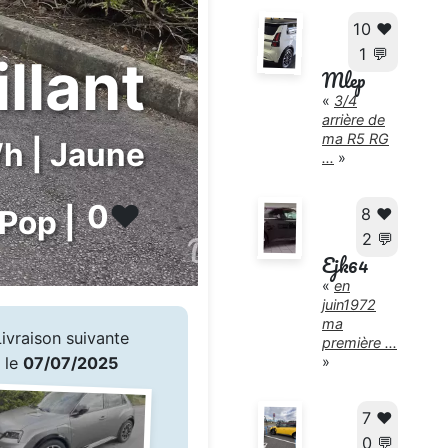
10 ❤️
1 💬
illant
Mlep
«
3/4
arrière de
ma R5 RG
h | Jaune
...
»
0
❤️
Pop |
8 ❤️
2 💬
Ejk64
«
en
juin1972
ma
Livraison suivante
première ...
»
le
07/07/2025
7 ❤️
0 💬