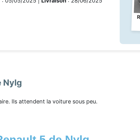
e
: 05/05/2025 |
Livraison
: 28/06/2025
R
e Nylg
re. Ils attendent la voiture sous peu.
Renault 5 de Nylg