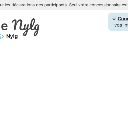
sur les déclarations des participants. Seul votre concessionnaire e
Nylg
💡
Con
de
vos in
5
Nylg