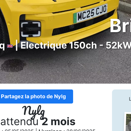
Br
nq
| Electrique 150ch - 52kW
Partagez la photo de Nylg
Nylg
 attendu
2 mois