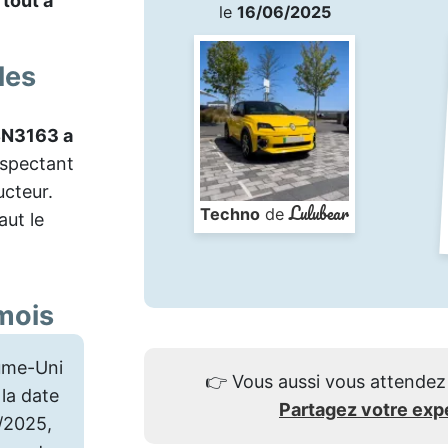
tout à
le
16/06/2025
les
N3163 a
respectant
ucteur.
Lulubear
Techno
de
aut le
mois
ume-Uni
👉
Vous aussi vous attendez 
la date
Partagez votre exp
6/2025,