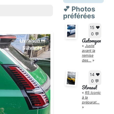
💕 Photos
préférées
15 ❤️
0 💬
Automgen
Livraison ⏭️
«
Juste
Suivante️
avant la
remise
des...
»
14 ❤️
0 💬
Stvaast
«
R5 Iconic
à la
préparat...
»