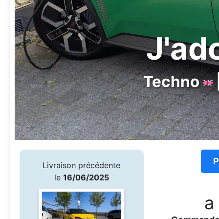
J'ado
Techno
P
Livraison précédente
le
16/06/2025
a