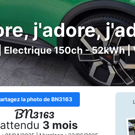
re, j'adore, j'a
| Electrique 150ch - 52kWh | 
artagez la photo de BN3163
BN3163
 attendu
3 mois