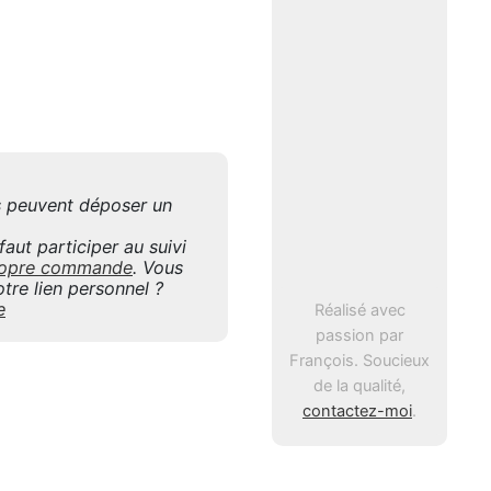
is peuvent déposer un
aut participer au suivi
 propre commande
. Vous
tre lien personnel ?
e
Réalisé avec
passion par
François. Soucieux
de la qualité,
contactez-moi
.