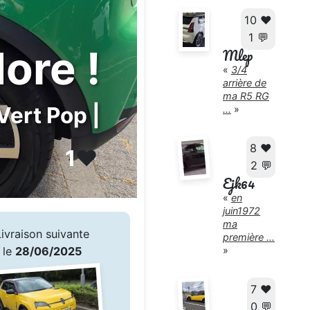
10 ❤️
1 💬
dore !
Mlep
«
3/4
arrière de
ma R5 RG
Vert Pop |
...
»
8 ❤️
1
❤️
2 💬
Ejk64
«
en
juin1972
ma
Livraison suivante
première ...
»
le
28/06/2025
7 ❤️
0 💬