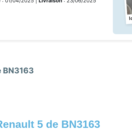
e
: 01/04/2025 |
Livraison
: 23/06/2025
I
de BN3163
Renault 5 de BN3163