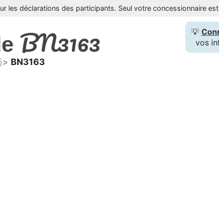
sur les déclarations des participants. Seul votre concessionnaire e
BN3163
💡
Con
de
vos in
5
BN3163