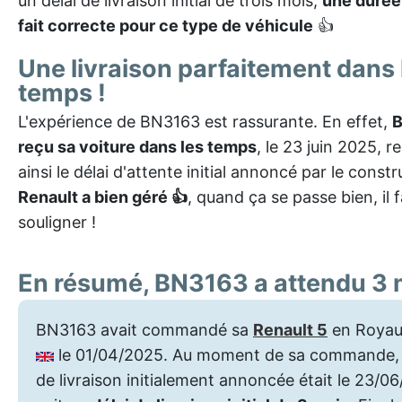
un délai de livraison initial de trois mois,
une durée 
fait correcte pour ce type de véhicule
👍
Une livraison parfaitement dans 
temps !
L'expérience de BN3163 est rassurante. En effet,
B
reçu sa voiture dans les temps
, le 23 juin 2025, 
ainsi le délai d'attente initial annoncé par le constr
Renault a bien géré 👍
, quand ça se passe bien, il f
souligner !
En résumé, BN3163 a attendu 3 
BN3163 avait commandé sa
Renault 5
en Roya
le 01/04/2025. Au moment de sa commande, 
de livraison initialement annoncée était le 23/0