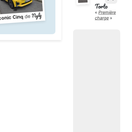
Torto
«
Première
Nylg
de
conic Cinq
charge
»